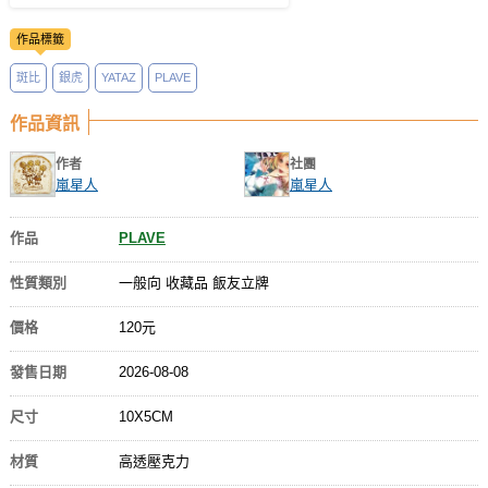
作品標籤
斑比
銀虎
YATAZ
PLAVE
作品資訊
作者
社團
嵐星人
嵐星人
作品
PLAVE
性質類別
一般向 收藏品 飯友立牌
價格
120元
發售日期
2026-08-08
尺寸
10X5CM
材質
高透壓克力