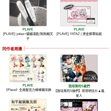
PLAVE
PLAVE
[PLAVE] yataz+貓貓湯匙/狗狗賴叉
[PLAVE] YATAZ | 燙金郵票貼紙
子
同作者周邊
PLAVE
我培育的S級們
《Plave》全員壓克力棒棒糖吊飾
【我培育的S級們】哥哥明信片▲嵐
星人