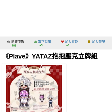
同人社團
工作委託
同人宣傳看板
繪圖藝廊
瀏覽次數
跟它說讚
加入喜愛
加入筆記
交流中心
+3
+3
788
攤位轉讓區
《Plave》YATAZ抱抱壓克立牌組
會員功能選單
會員中心
註冊會員
登入