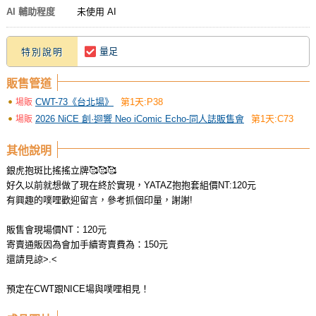
AI 輔助程度
未使用 AI
量足
特別說明
販售管道
CWT-73《台北場》
第1天:P38
場販
2026 NiCE 創·迴響 Neo iComic Echo-同人誌販售會
第1天:C73
場販
其他說明
銀虎抱斑比搖搖立牌🥰🥰🥰
好久以前就想做了現在終於實現，YATAZ抱抱套組價NT:120元
有興趣的噗哩歡迎留言，參考抓個印量，謝謝!
販售會現場價NT：120元
寄賣通販因為會加手續寄賣費為：150元
還請見諒>.<
預定在CWT跟NICE場與噗哩相見！