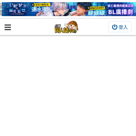
登入
BOOKY書集倉庫
同人作品
同人誌
同人周邊
同人數位作品
活動&消息
同人誌活動
最新消息
同人相關店家
宣傳&交流