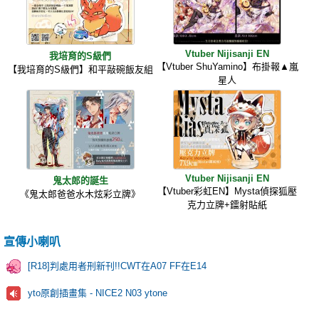
Vtuber Nijisanji EN
我培育的S級們
【Vtuber ShuYamino】布掛報▲嵐
【我培育的S級們】和平敲碗飯友組
星人
Vtuber Nijisanji EN
鬼太郎的誕生
【Vtuber彩虹EN】Mysta偵探狐壓
《鬼太郎爸爸水木炫彩立牌》
克力立牌+鐳射貼紙
宣傳小喇叭
[R18]判處用者刑新刊!!CWT在A07 FF在E14
yto原創插畫集 - NICE2 N03 ytone