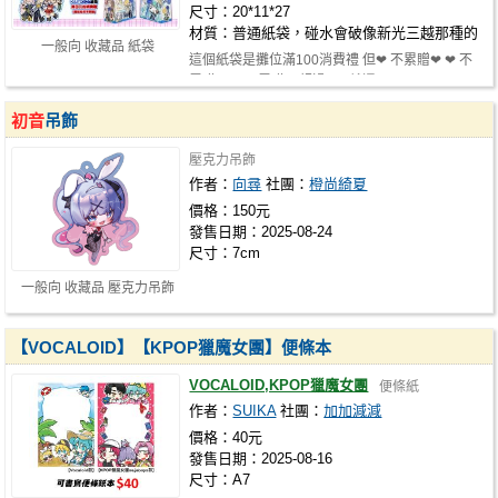
尺寸：20*11*27
材質：普通紙袋，碰水會破像新光三越那種的
一般向 收藏品 紙袋
這個紙袋是攤位滿100消費禮 但❤︎ 不累贈❤︎ ❤︎ 不
累贈❤︎ ❤︎ 不累贈❤︎ 超過100就還…
初音
吊飾
壓克力吊飾
作者：
向尋
社團：
橙尚綺夏
價格：150元
發售日期：2025-08-24
尺寸：7cm
一般向 收藏品 壓克力吊飾
【VOCALOID】【KPOP獵魔女團】便條本
VOCALOID,KPOP獵魔女團
便條紙
作者：
SUIKA
社團：
加加減減
價格：40元
發售日期：2025-08-16
尺寸：A7