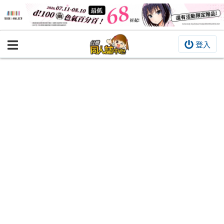
登入
BOOKY書集倉庫
同人作品
同人誌
同人周邊
同人數位作品
活動&消息
同人誌活動
最新消息
同人相關店家
宣傳&交流