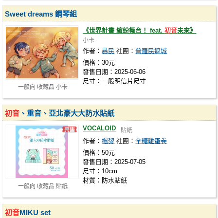
Sweet dreams 鋼琴組
《世界計畫 繽紛舞台！ feat.
初音
未來》
小卡
作者：
暴民
社團：
普羅民遮城
價格：30元
發售日期：2025-06-06
尺寸：一般明信片尺寸
一般向 收藏品 小卡
初音
、重音、亞北豪大大防水貼紙
VOCALOID
貼紙
作者：
楓黎
社團：
全糖雞蛋卷
價格：50元
發售日期：2025-07-05
尺寸：10cm
材質：防水貼紙
一般向 收藏品 貼紙
初音
MIKU set