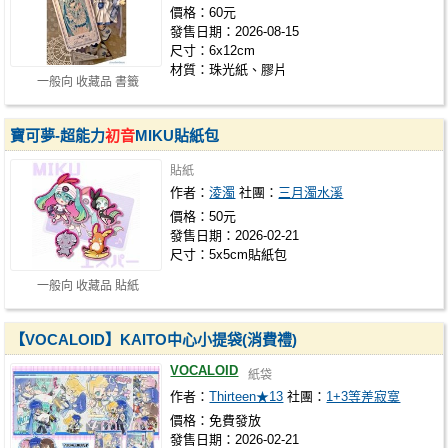
價格：60元
發售日期：2026-08-15
尺寸：6x12cm
材質：珠光紙、膠片
一般向 收藏品 書籤
寶可夢-超能力
初音
MIKU貼紙包
貼紙
作者：
淩濁
社團：
三月濁水溪
價格：50元
發售日期：2026-02-21
尺寸：5x5cm貼紙包
一般向 收藏品 貼紙
【VOCALOID】KAITO中心小提袋(消費禮)
VOCALOID
紙袋
作者：
Thirteen★13
社團：
1+3等差寂寞
價格：免費發放
發售日期：2026-02-21