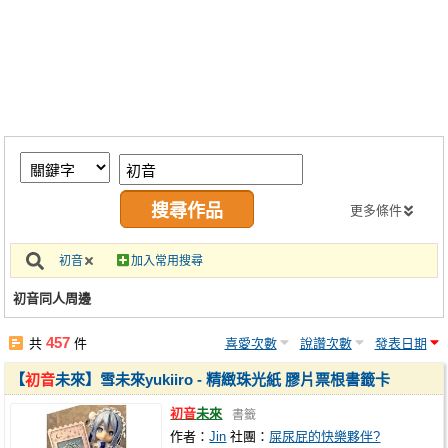
同人社團
工作委託
同人宣傳看板
繪圖藝廊
交流中心
攤位轉讓區
更多條件
會員功能選單
初音
加入常用搜尋
會員中心
初音同人周邊
註冊會員
457
共
件
喜愛次數
說讚次數
發表日期
登入
【
初音
未來】雪未來yukiiro - 精緻珠光紙 膠片票根書籤卡
初音
未來
書籤
作者：
Jin
社團：
屎尿屁的快樂夥伴?