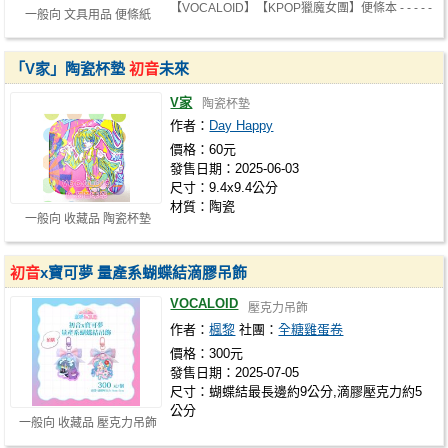
【VOCALOID】【KPOP獵魔女團】便條本 - - - - -
一般向 文具用品 便條紙
- - - - - - - - - - - - - - - - …
「V家」陶瓷杯墊
初音
未來
V家
陶瓷杯墊
作者：
Day Happy
價格：60元
發售日期：2025-06-03
尺寸：9.4x9.4公分
材質：陶瓷
一般向 收藏品 陶瓷杯墊
初音
x寶可夢 量產系蝴蝶結滴膠吊飾
VOCALOID
壓克力吊飾
作者：
楓黎
社團：
全糖雞蛋卷
價格：300元
發售日期：2025-07-05
尺寸：蝴蝶結最長邊約9公分,滴膠壓克力約5
公分
一般向 收藏品 壓克力吊飾