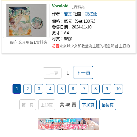
Vocaloid
L資料夾
作者：
若其
社團：
夜桜絵
價格：85元（Set:130元）
發售日期：2024-11-10
尺寸：A4
材質：塑膠
一般向 文具用品 L資料夾
初音
未來以少女和教堂為主題的概念彩圖 主打的
彩色膠資料夾 收藏用的明信片 隨身用…
下一頁
上一頁
1
1
2
3
4
5
6
7
8
9
10
共 46 頁
第一頁
上10頁
下10頁
最後頁