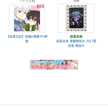
六文錢
羽翺
代理
【未來日記】秋賴x雪輝-PU杯
初音未來
墊
初音未來 燙銀明信片 2017雪
初音 明信片