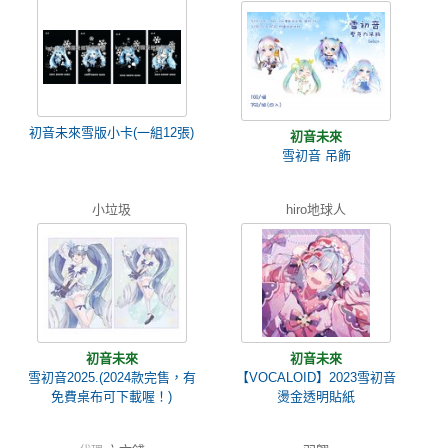
初音未來雪版小卡(一組12張)
初音未來
雪初音 吊飾
小垃圾
hiro地球人
初音未來
初音未來
雪初音2025.(2024款完售，有
【VOCALOID】2023雪初音
免費桌布可下載喔！)
燙金透明貼紙