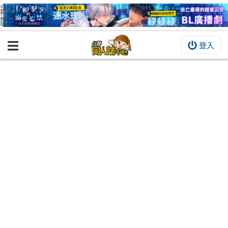
登入
BOOKY書集倉庫
同人作品
同人誌
同人周邊
同人數位作品
活動&消息
同人誌活動
最新消息
同人相關店家
宣傳&交流