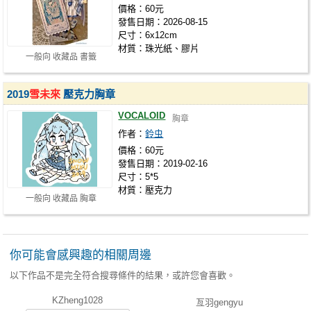
價格：60元
發售日期：2026-08-15
尺寸：6x12cm
材質：珠光紙、膠片
一般向 收藏品 書籤
2019
雪未來
壓克力胸章
VOCALOID
胸章
作者：
鈴虫
價格：60元
發售日期：2019-02-16
尺寸：5*5
材質：壓克力
一般向 收藏品 胸章
你可能會感興趣的相關周邊
以下作品不是完全符合搜尋條件的結果，或許您會喜歡。
KZheng1028
亙羽gengyu