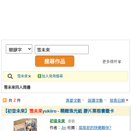
同人社團
工作委託
同人宣傳看板
繪圖藝廊
交流中心
攤位轉讓區
更多條件
會員功能選單
雪未來
加入常用搜尋
會員中心
雪未來同人周邊
註冊會員
2
共
件
喜愛次數
說讚次數
發表日期
登入
【初音未來】
雪未來
yukiiro - 精緻珠光紙 膠片票根書籤卡
初音未來
書籤
作者：
Jin
社團：
屎尿屁的快樂夥伴?