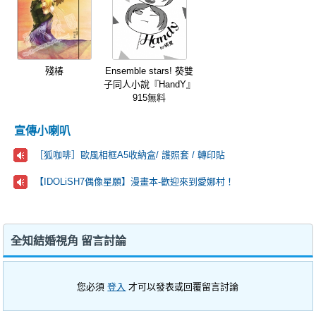
殘椿
Ensemble stars! 葵雙
子同人小說『HandY』
915無料
宣傳小喇叭
［狐咖啡］歐風相框A5收納盒/ 護照套 / 轉印貼
【IDOLiSH7偶像星願】漫畫本-歡迎來到愛娜村！
全知結婚視角 留言討論
您必須
登入
才可以發表或回覆留言討論