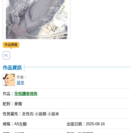
作品標籤
BL
作品資訊
作者：
瑛里
作品：
全知讀者視角
配對：衆獨
性質屬性：女性向 小說類 小說本
規格：A5左翻
出版日期：
2025-08-16