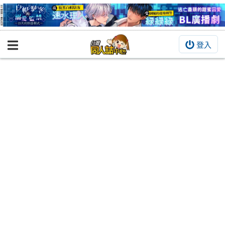
登入
BOOKY書集倉庫
同人作品
同人誌
同人周邊
同人數位作品
活動&消息
同人誌活動
最新消息
同人相關店家
宣傳&交流