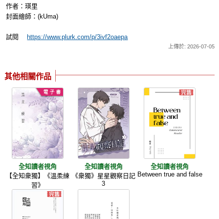
作者：瑛里
封面繪師：(kUma)
試閱
https://www.plurk.com/p/3ivf2oaepa
上傳於: 2026-07-05
其他相關作品
全知讀者視角
全知讀者視角
全知讀者視角
Between true and false
【全知衆獨】《溫柔練
《衆獨》星星觀察日記
3
習》