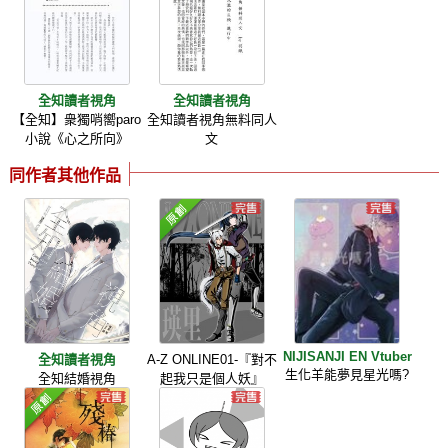
全知讀者視角
全知讀者視角
【全知】衆獨哨嚮paro
全知讀者視角無料同人
小說《心之所向》
文
同作者其他作品
NIJISANJI EN Vtuber
全知讀者視角
A-Z ONLINE01-『對不
生化羊能夢見星光嗎?
全知結婚視角
起我只是個人妖』