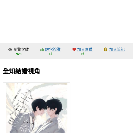
同人社團
工作委託
同人宣傳看板
繪圖藝廊
瀏覽次數
跟它說讚
加入喜愛
加入筆記
交流中心
+4
+6
923
攤位轉讓區
全知結婚視角
會員功能選單
會員中心
註冊會員
登入