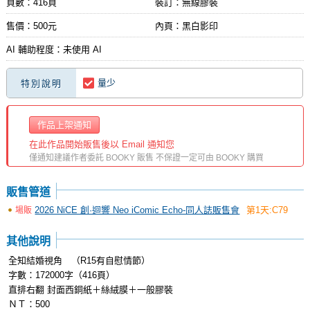
頁數：416頁
裝訂：無線膠裝
售價：500元
內頁：黑白影印
AI 輔助程度：未使用 AI
量少
特別說明
作品上架通知
在此作品開始販售後以 Email 通知您
僅通知建議作者委託 BOOKY 販售 不保證一定可由 BOOKY 購買
販售管道
2026 NiCE 創·迴響 Neo iComic Echo-同人誌販售會
第1天:C79
場販
其他說明
全知結婚視角 （R15有自慰情節）
字數：172000字（416頁）
直排右翻 封面西銅紙＋絲絨膜＋一般膠裝
ＮＴ：500