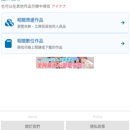
也可以在其他作品分類中尋找
アイナナ
相關周邊作品
瀏覽吊飾、立牌與其他同人商品
相關數位作品
尋找可線上閱讀或下載的作品
About
Policy
關於我們
隱私政策