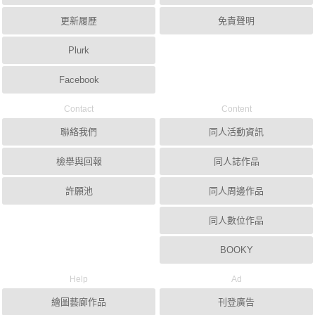
更新履歷
免責聲明
Plurk
Facebook
Contact
Content
聯絡我們
同人活動資訊
檢舉與回報
同人誌作品
許願池
同人周邊作品
同人數位作品
BOOKY
Help
Ad
繪圖藝廊作品
刊登廣告