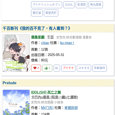
アイドリッシュセブン
ZOOL
亥清悠
狗丸透真
棗巳波
御堂虎於
千百新刊《我的百不見了，有人看到？》
偶像星願
千百
女性向
綜合動漫類
漫畫本
作者：
chiao
社團：
bu miao !
頁數：12頁
出版日期：2025-05-31
價格：80元
4
2
BL
アイナナ
ユキモモ
年齡操作
Prelude
IDOLiSH7-死亡之舞
卡巴內x庫恩 (和泉一織x七瀨陸)
女性向
綜合遊戲
小說本
作者：
Mi(ㄇㄞ)
社團：
星間巡迴
頁數：124頁