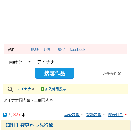
同人社團
工作委託
同人宣傳看板
繪圖藝廊
熱門
＿＿
貼紙
明信片
徽章
facebook
交流中心
攤位轉讓區
會員功能選單
更多條件
會員中心
アイナナ
加入常用搜尋
註冊會員
アイナナ同人誌、二創同人本
登入
377
共
本
喜愛次數
說讚次數
發表日期
【環壯】夜更かし-先行號