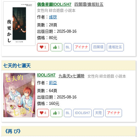
偶像星願IDOLiSH7
四葉環/逢坂壯五
女性向
綜合遊戲
小說本
作者：
彧犽
頁數：28頁
出版日期：2025-08-16
價格：80元
1
1
BL
アイナナ
四葉環
逢坂壯五
七天的七瀨天
IDOLiSH7
九条天x七瀨陸
女性向
綜合遊戲
小說本
作者：
莉亞
頁數：64頁
出版日期：2025-08-16
價格：160元
4
3
BL
IDOLiSH7
天陸
アイナナ
《再 び》