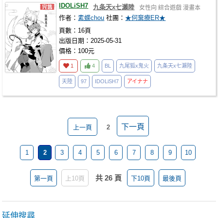
IDOLiSH7
九条天x七瀨陸
女性向
綜合遊戲
漫畫本
作者：
素蝶chou
社團：
★何棄療ER★
頁數：16頁
出版日期：2025-05-31
價格：100元
1
4
BL
九尾狐x鬼火
九条天x七瀨陸
天陸
97
IDOLiSH7
アイナナ
下一頁
上一頁
2
1
2
3
4
5
6
7
8
9
10
共 26 頁
第一頁
上10頁
下10頁
最後頁
延伸搜尋