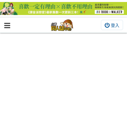
登入
BOOKY書集倉庫
同人作品
同人誌
同人周邊
同人數位作品
活動&消息
同人誌活動
最新消息
同人相關店家
宣傳&交流