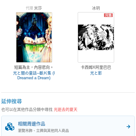
米莎
冰玥
代理
短篇為主，內容悲向。
卡西姆X阿里巴巴
光と闇の童話─斷片集 (I
光と影
Dreamed a Dream)
延伸搜尋
也可以在其他作品分類中尋找
光逝去的夏天
相關周邊作品
瀏覽吊飾、立牌與其他同人商品