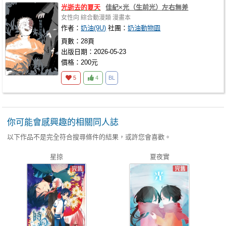
光逝去的夏天
佳紀×光（生前光）左右無差
女性向
綜合動漫類
漫畫本
作者：
奶油(9U)
社團：
奶油動物園
頁數：28頁
出版日期：2026-05-23
價格：200元
5
4
BL
你可能會感興趣的相關同人誌
以下作品不是完全符合搜尋條件的結果，或許您會喜歡。
星掠
夏夜實