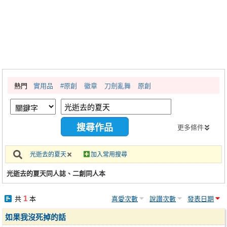
同人社團
工作委託
同人宣傳看板
繪圖藝廊
熱門
實用品
#原創
徽章
刀劍亂舞
原創
交流中心
攤位轉讓區
會員功能選單
更多條件
會員中心
光逝去的夏天
加入常用搜尋
註冊會員
光逝去的夏天同人誌、二創同人本
登入
1
共
本
喜愛次數
說讚次數
發表日期
如果我沒死掉的話