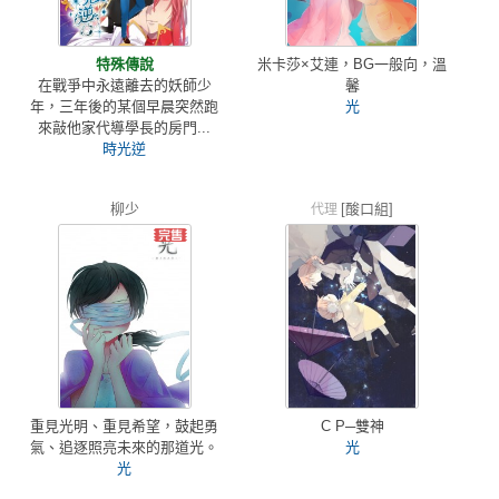
特殊傳說
米卡莎×艾連，BG一般向，溫
在戰爭中永遠離去的妖師少
馨
年，三年後的某個早晨突然跑
光
來敲他家代導學長的房門...
時光逆
柳少
[酸口組]
代理
重見光明、重見希望，鼓起勇
C P─雙神
氣、追逐照亮未來的那道光。
光
光