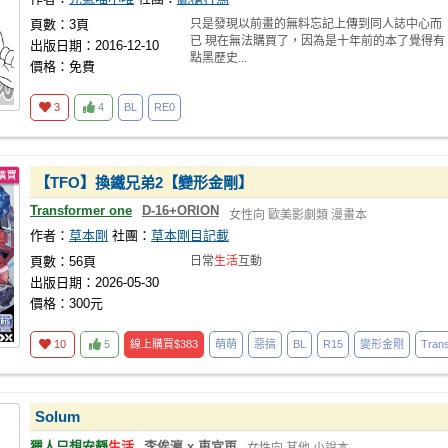
頁數：3頁
只是發現以前畫的無料忘記上傳到同人誌中心而
已 現在無法購買了，因為是十年前的本了覺得有
出版日期：2016-12-10
點黑歷史...
價格：免費
3
4
BL
RE0
【TFO】換鐵兄弟2【變形金剛】
Transformer one
D-16+ORION
女性向
歐美影劇類
漫畫本
作者：
草本剛
社團：
草本剛目記載
頁數：56頁
日常
生活
互動
出版日期：2026-05-30
價格：300元
10
5
線上購買
$383
萌萌
惡搞
BL
R15
變形金剛
Tran
Solum
獵人只想安靜
生活
李俟瀛 x 車宜再