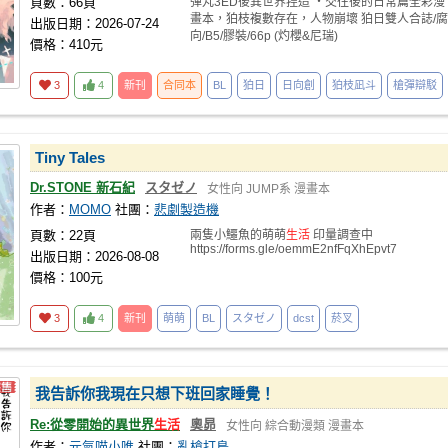
頁數：66頁
彈丸3ED後異世界捏造 ・交往後的日常篇全彩漫
畫本，狛枝複數存在，人物崩壞 狛日雙人合誌/腐
出版日期：2026-07-24
向/B5/膠裝/66p (灼櫻&尼瑞)
價格：410元
3
4
新刊
合同本
BL
狛日
日向創
狛枝凪斗
槍彈辯駁
Tiny Tales
Dr.STONE 新石紀
スタゼノ
女性向
JUMP系
漫畫本
作者：
MOMO
社團：
悲劇製造機
頁數：22頁
兩隻小鱷魚的萌萌
生活
印量調查中
https://forms.gle/oemmE2nfFqXhEpvt7
出版日期：2026-08-08
價格：100元
3
4
新刊
萌萌
BL
スタゼノ
dcst
菸叉
我告訴你我現在只想下班回家睡覺！
Re:從零開始的異世界
生活
奧昴
女性向
綜合動漫類
漫畫本
作者：
元氣喵小唯
社團：
亂槍打鳥