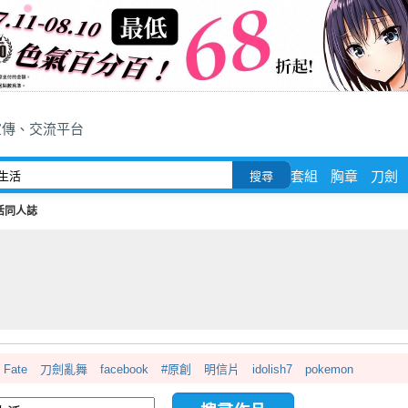
宣傳、交流平台
套組
胸章
刀劍
搜尋
活同人誌
Fate
刀劍亂舞
facebook
#原創
明信片
idolish7
pokemon