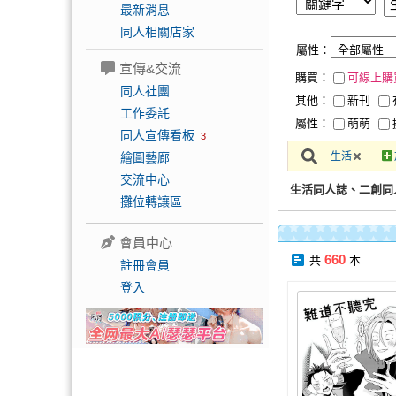
最新消息
同人相關店家
屬性：
宣傳&交流
購買：
可線上購
同人社團
其他：
新刊
工作委託
屬性：
萌萌
同人宣傳看板
3
繪圖藝廊
生活
交流中心
生活同人誌、二創同
攤位轉讓區
會員中心
660
共
本
註冊會員
登入