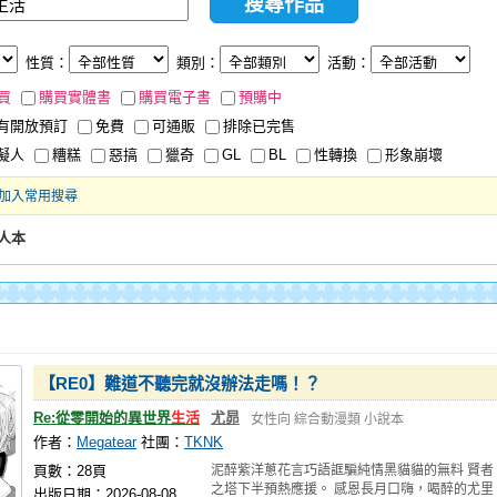
性質：
類別：
活動：
買
購買實體書
購買電子書
預購中
有開放預訂
免費
可通販
排除已完售
擬人
糟糕
惡搞
獵奇
GL
BL
性轉換
形象崩壞
加入常用搜尋
人本
【RE0】難道不聽完就沒辦法走嗎！？
Re:從零開始的異世界
生活
尤昴
女性向
綜合動漫類
小說本
作者：
Megatear
社團：
TKNK
頁數：28頁
泥醉紫洋蔥花言巧語誆騙純情黑貓貓的無料 賢者
之塔下半預熱應援。 感恩長月口嗨，喝醉的尤里
出版日期：2026-08-08