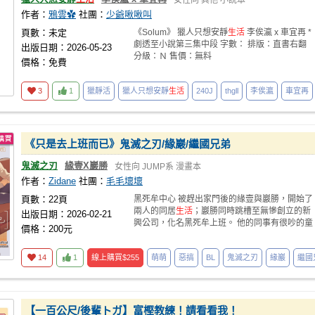
女性向
其他
小說本
作者：
鴉雲✿
社團：
少爺啾啾叫
頁數：未定
《Solum》 獵人只想安靜
生活
李俟瀛 x 車宜再 *
劇透至小說第三集中段 字數： 排版：直書右翻
出版日期：2026-05-23
分級：Ｎ 售價：無料
價格：免費
3
1
獵靜活
獵人只想安靜
生活
240J
thgll
李俟瀛
車宜再
《只是去上班而已》鬼滅之刃/緣巖/繼國兄弟
鬼滅之刃
緣壹X巖勝
女性向
JUMP系
漫畫本
作者：
Zidane
社團：
毛毛壞壞
頁數：22頁
黑死牟中心 被趕出家門後的緣壹與巖勝，開始了
兩人的同居
生活
；巖勝同時跳槽至無慘創立的新
出版日期：2026-02-21
興公司，化名黑死牟上班。 他的同事有很吵的童
價格：200元
磨以及很兇
14
1
線上購買
$255
萌萌
惡搞
BL
鬼滅之刃
緣巖
繼國
【一百公尺/後輩トガ】富樫教練！請看看我！