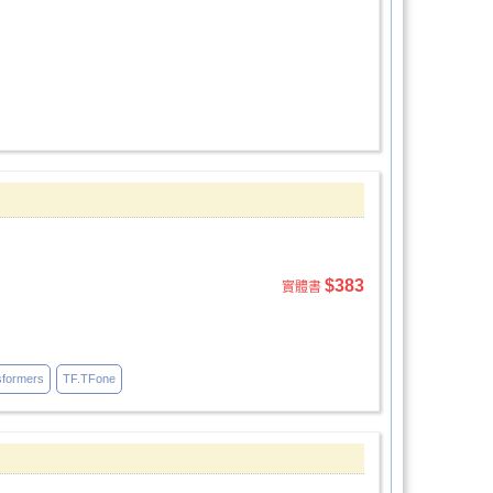
$383
實體書
sformers
TF.TFone