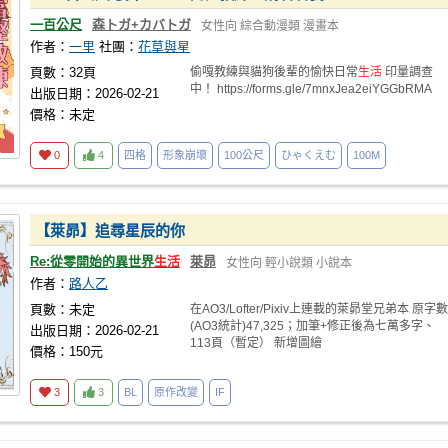
一百公尺
森トガ+カバトガ
女性向
綜合動漫類
漫畫本
作者：
一里
社團：
花草與星
頁數：32頁
偷嘎教練與貓狗後輩的愉快日常
生活
印量調查
中！ https://forms.gle/7mnxJea2eiYGGbRMA
出版日期：2026-02-21
價格：未定
0
4
四格
形象崩壞
100公尺
ひゃくえむ
100M
【萊昴】追尋星辰的你
Re:從零開始的異世界
生活
萊昴
女性向
輕小說類
小說本
作者：
路人乙
頁數：未定
在AO3/Lofter/Pixiv上連載的萊昴堂兄弟本 原字數
(AO3統計)47,325；加筆+修正後為七萬多字、
出版日期：2026-02-21
113頁（暫定） 新增圖繪
價格：150元
3
3
BL
原作改變
IF