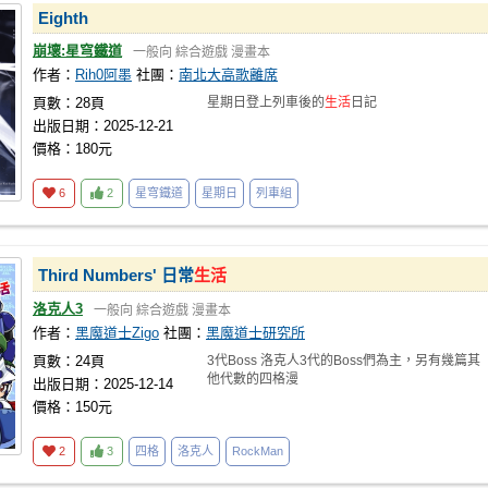
Eighth
崩壞:星穹鐵道
一般向
綜合遊戲
漫畫本
作者：
Rih0阿墨
社團：
南北大高歌離席
頁數：28頁
星期日登上列車後的
生活
日記
出版日期：2025-12-21
價格：180元
6
2
星穹鐵道
星期日
列車組
Third Numbers' 日常
生活
洛克人3
一般向
綜合遊戲
漫畫本
作者：
黑魔道士Zigo
社團：
黑魔道士研究所
頁數：24頁
3代Boss 洛克人3代的Boss們為主，另有幾篇其
他代數的四格漫
出版日期：2025-12-14
價格：150元
2
3
四格
洛克人
RockMan