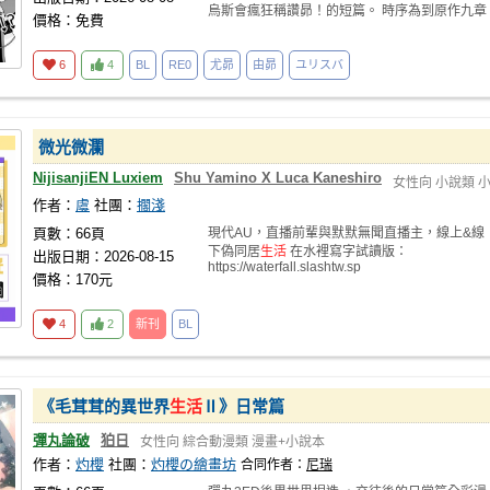
烏斯會瘋狂稱讚昴！的短篇。 時序為到原作九章
價格：免費
結束，
6
4
BL
RE0
尤昴
由昴
ユリスバ
微光微瀾
NijisanjiEN Luxiem
Shu Yamino X Luca Kaneshiro
女性向
小說類
作者：
虞
社團：
擱淺
頁數：66頁
現代AU，直播前輩與默默無聞直播主，線上&線
下偽同居
生活
在水裡寫字試讀版：
出版日期：2026-08-15
https://waterfall.slashtw.sp
價格：170元
4
2
新刊
BL
《毛茸茸的異世界
生活
Ⅱ》日常篇
彈丸論破
狛日
女性向
綜合動漫類
漫畫+小說本
作者：
灼櫻
社團：
灼櫻の繪畫坊
合同作者：
尼瑞