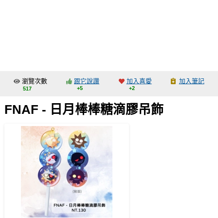
同人社團
工作委託
同人宣傳看板
繪圖藝廊
瀏覽次數
跟它說讚
加入喜愛
加入筆記
交流中心
+5
+2
517
攤位轉讓區
FNAF - 日月棒棒糖滴膠吊飾
會員功能選單
會員中心
註冊會員
登入