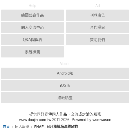
Help
Ad
繪圖藝廊作品
刊登廣告
同人交流中心
合作提案
Q&A問與答
贊助我們
系統檢測
Mobile
Android版
iOS版
結帳精靈
提供同好宣傳同人作品、交流或討論的服務
www.doujin.com.tw 2011-2026, Powered by wsmwason
首頁
同人周邊
FNAF - 日月棒棒糖滴膠吊飾