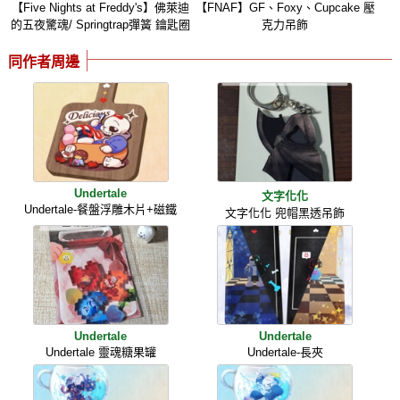
【Five Nights at Freddy's】佛萊迪
【FNAF】GF、Foxy、Cupcake 壓
的五夜驚魂/ Springtrap彈簧 鑰匙圈
克力吊飾
同作者周邊
Undertale
文字化化
Undertale-餐盤浮雕木片+磁鐵
文字化化 兜帽黑透吊飾
Undertale
Undertale
Undertale 靈魂糖果罐
Undertale-長夾