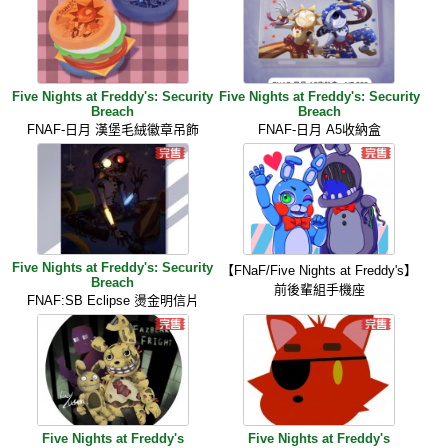
Five Nights at Freddy's: Security
Five Nights at Freddy's: Security
Breach
Breach
FNAF-日月 漢堡毛絨徽章吊飾
FNAF-日月 A5收納盒
Five Nights at Freddy's: Security
【FNaF/Five Nights at Freddy's】
Breach
前後輩組手機座
FNAF:SB Eclipse 燙金明信片
Five Nights at Freddy's
Five Nights at Freddy's