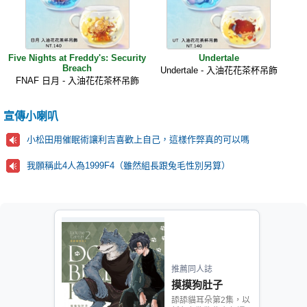
Five Nights at Freddy's: Security
Undertale
Breach
Undertale - 入油花花茶杯吊飾
FNAF 日月 - 入油花花茶杯吊飾
宣傳小喇叭
小松田用催眠術讓利吉喜歡上自己，這樣作弊真的可以嗎
我願稱此4人為1999F4（雖然組長跟兔毛性別另算）
推薦同人誌
摸摸狗肚子
舔舔貓耳朵第2集，以