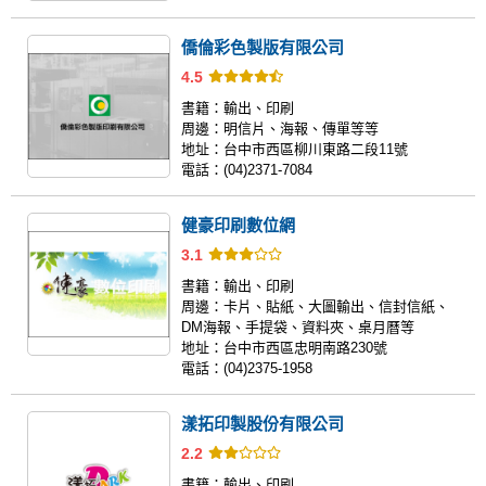
僑倫彩色製版有限公司
4.5
書籍：
輸出、印刷
周邊：
明信片、海報、傳單等等
地址：
台中市西區柳川東路二段11號
電話：
(04)2371-7084
健豪印刷數位網
3.1
書籍：
輸出、印刷
周邊：
卡片、貼紙、大圖輸出、信封信紙、
DM海報、手提袋、資料夾、桌月曆等
地址：
台中市西區忠明南路230號
電話：
(04)2375-1958
漾拓印製股份有限公司
2.2
書籍：
輸出、印刷