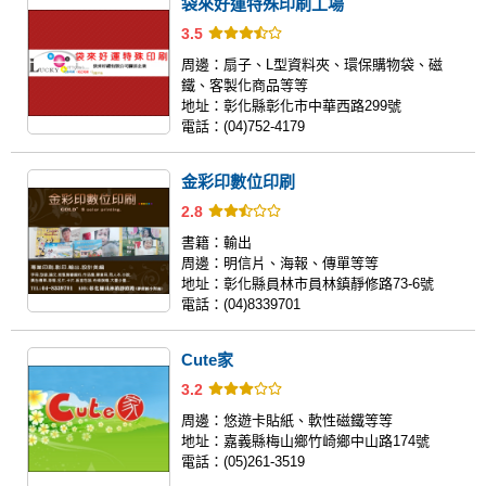
袋來好運特殊印刷工場
3.5
周邊：
扇子、L型資料夾、環保購物袋、磁
鐵、客製化商品等等
地址：
彰化縣彰化市中華西路299號
電話：
(04)752-4179
金彩印數位印刷
2.8
書籍：
輸出
周邊：
明信片、海報、傳單等等
地址：
彰化縣員林市員林鎮靜修路73-6號
電話：
(04)8339701
Cute家
3.2
周邊：
悠遊卡貼紙、軟性磁鐵等等
地址：
嘉義縣梅山鄉竹崎鄉中山路174號
電話：
(05)261-3519