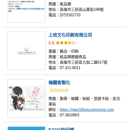
周邊：
紙品類
地址：
高雄市三民區山東街199號
電話：
(07)3162710
上校文化印刷有限公司
3.5
書籍：
輸出、印刷
周邊：
紙品類週邊商品
地址：
高雄市三民區九如二路617號
電話：
07-311-6011
嗨翻客製化
周邊：
胸章、磁鐵、貼紙、悠遊卡貼、反光
車貼
網址：
https://new.hifivecustomize.com
電話：
07-3810803
EZ101快印網