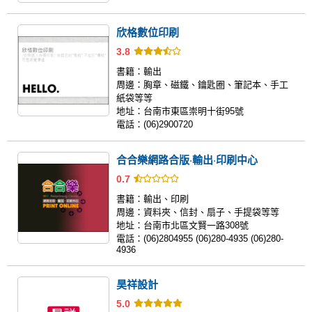
欣格數位印刷
3.8
書籍：
輸出
周邊：
胸章、磁鐵、鑰匙圈、筆記本、手工
紙袋等等
地址：
台南市東區崇明十街95號
電話：
(06)2900720
合合樂網路合版‧輸出‧印刷中心
0.7
書籍：
輸出、印刷
周邊：
資料夾、信封、扇子、手提袋等等
地址：
台南市北區文賢一路308號
電話：
(06)2804955 (06)280-4935 (06)280-
4936
昊祥設計
5.0