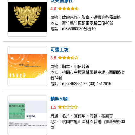
沃夫創意社
4.6
周邊：
軟膠吊飾、胸章、磁鐵等各種周邊
地址：
新竹縣竹東鎮東寧路三段40號
電話：
(03)5960080分機10
可蜜工坊
3.5
周邊：
胸章、明信片等
地址：
桃園市中壢區桃園縣中壢市西園路七
巷24號
電話：
(03)-4628849，(03)-4512616
精明印刷
1.5
周邊：
名片、宣傳單、海報、布旗等
地址：
桃園市龜山區桃園縣龜山鄉新樂街33
號