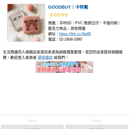
GOODBUY｜卡特幫
周邊：
3D列印｜PVC 軟膠公仔｜平面印刷｜
壓克力商品｜其他周邊
網址：
https://lihi.cc/4je85
電話：
02-2958-2080
生活周邊同人相關店家資訊來源為網路蒐集整理，若您的店家提供相關服
務，歡迎登入會員後
提供資訊
給我們。
About
Policy