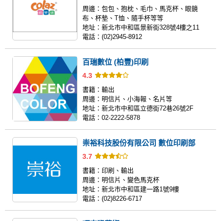
周邊：
包包、抱枕、毛巾、馬克杯、眼鏡
布、杯墊、T恤、隨手杯等等
地址：
新北市中和區景新街328號4樓之11
電話：
(02)2945-8912
百瑞數位 (柏豐)印刷
4.3
書籍：
輸出
周邊：
明信片、小海報、名片等
地址：
新北市中和區立德街72巷26號2F
電話：
02-2222-5878
崇裕科技股份有限公司 數位印刷部
3.7
書籍：
印刷、輸出
周邊：
明信片、變色馬克杯
地址：
新北市中和區建一路1號9樓
電話：
(02)8226-6717