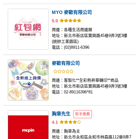
MYO 麥歐有限公司
5.0
周邊：
各種生活周邊類
地址：
新北市新店區寶興路45巷9弄3號3樓
(統帥工業園區)
電話：
(02)8911-6396
麥歐有限公司
周邊：
客製化**全彩熱昇華轉印**商品
地址：
新北市新店區寶興路45巷9弄3號3樓
電話：
02-89116396*81
胸章先生
新手推薦
4.1
周邊：
胸章為主
地址：
新北市永和區永和市林森路112巷9弄7