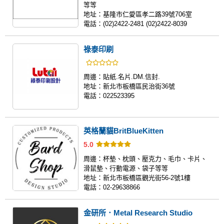
等等
地址：
基隆市仁愛區孝二路39號706室
電話：
(02)2422-2481 (02)2422-8039
祿泰印刷
周邊：
貼紙.名片.DM.信封.
地址：
新北市板橋區民治街36號
電話：
022523395
英格蘭貓BritBlueKitten
5.0
周邊：
杯墊、枕頭、壓克力、毛巾、卡片、
滑鼠墊、行動電源、袋子等等
地址：
新北市板橋區觀光街56-2號1樓
電話：
02-29638866
金研所．Metal Research Studio