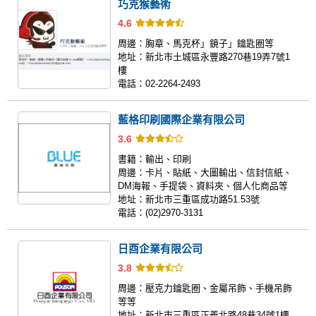
巧克猴藝術
4.6
周邊：
胸章、馬克杯」鏡子」鑰匙圈等
地址：
新北市土城區永豐路270巷19弄7號1
樓
電話：
02-2264-2493
藍格印刷國際企業有限公司
3.6
書籍：
輸出、印刷
周邊：
卡片、貼紙、大圖輸出、信封信紙、
DM海報、手提袋、資料夾、個人化商品等
地址：
新北市三重區成功路51.53號
電話：
(02)2970-3131
日酉企業有限公司
3.8
周邊：
壓克力鑰匙圈、金屬吊飾、手機吊飾
等等
地址：
新北市三重區正義北路48巷34號1樓