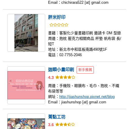
Email：
chichirara522 [at] gmail.com
胖米好印
書籍：
客製化少量書籍印刷 邀請卡 DM 型錄
周邊：
抱枕 壓克力相關商品 杯墊 帆布袋 長/
短T
地址：
新北市中和區板南路490號1F
電話：
02-7755-2046
迦瞬小量印刷
新手推薦
4.3
周邊：
手機殼、眼鏡布、毛巾、抱枕、不織
布袋等等
網址：
http://jiashunshop.pixnet.net/blog
Email：
jiashunshop [at] gmail.com
菁點工坊
3.6