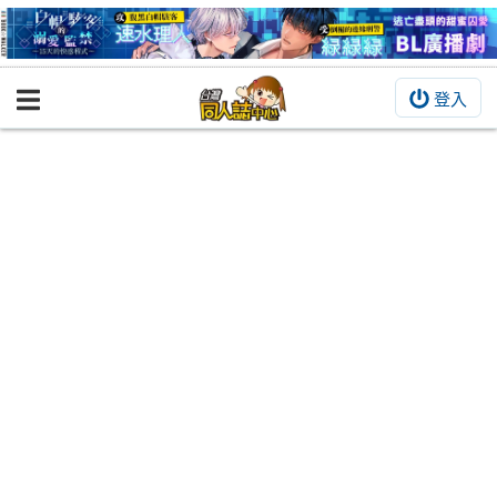
登入
BOOKY書集倉庫
同人作品
同人誌
同人周邊
同人數位作品
活動&消息
同人誌活動
最新消息
同人相關店家
宣傳&交流