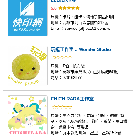
5.0
周邊：
卡片、酷卡、海報等商品印刷
地址：
高雄市岡山區忠誠街312號
Email：
service [at] ez101.com.tw
玩逗工作室 :: Wonder Studio
周邊：
T恤、帆布袋
地址：
高雄市燕巢區尖山里和尚巷50號
電話：
076162877
CHICHIRARA工作室
周邊：
壓克力吊飾、立牌、別針、磁鐵..製
品，以及PU皮零錢包、御守、腕帶，馬口鐵
盒、遊戲卡盒..等製品
地址：
屏東縣潮州鎮三星里三星路15-3號