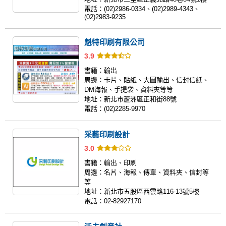
電話：
(02)2986-0334、(02)2989-4343、
(02)2983-9235
魁特印刷有限公司
3.9
書籍：
輸出
周邊：
卡片、貼紙、大圖輸出、信封信紙、
DM海報、手提袋、資料夾等等
地址：
新北市蘆洲區正和街88號
電話：
(02)2285-9970
采藝印刷設計
3.0
書籍：
輸出、印刷
周邊：
名片、海報、傳單、資料夾、信封等
等
地址：
新北市五股區西雲路116-13號5樓
電話：
02-82927170