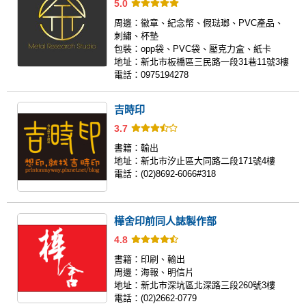
5.0
周邊：
徽章、紀念幣、假琺瑯、PVC產品、
刺繡、杯墊
包裝：
opp袋、PVC袋、壓克力盒、紙卡
地址：
新北市板橋區三民路一段31巷11號3樓
電話：
0975194278
吉時印
3.7
書籍：
輸出
地址：
新北市汐止區大同路二段171號4樓
電話：
(02)8692-6066#318
樺舍印前同人誌製作部
4.8
書籍：
印刷、輸出
周邊：
海報、明信片
地址：
新北市深坑區北深路三段260號3樓
電話：
(02)2662-0779