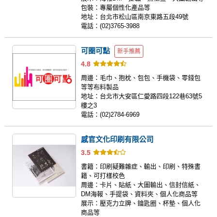
包裝：
專屬個性化產品等
地址：
台北市松山區南京東路五段49號
電話：
(02)3765-3988
可圈可點
新手推薦
4.8
周邊：
毛巾、抱枕、包包、手機袋、零錢包
等等布料製品
地址：
台北市大安區仁愛路四段122巷63號5
樓之3
電話：
(02)2784-6969
感官文化印刷有限公司
3.5
書籍：
印刷疑難雜症、輸出、印刷、特殊書
籍、可打樣校色
周邊：
卡片、貼紙、大圖輸出、信封信紙、
DM海報、手提袋、資料夾、個人化商品等
展示：
壓克力立牌、鑰匙圈、杯墊、個人化
商品等