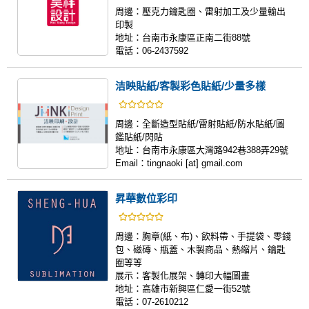
周邊：
壓克力鑰匙圈、雷射加工及少量輸出
印製
地址：
台南市永康區正南二街88號
電話：
06-2437592
洁映貼紙/客製彩色貼紙/少量多樣
周邊：
全斷造型貼紙/雷射貼紙/防水貼紙/圖
鑑貼紙/閃貼
地址：
台南市永康區大灣路942巷388弄29號
Email：
tingnaoki [at] gmail.com
昇華數位彩印
周邊：
胸章(紙、布)、飲料帶、手提袋、零錢
包、磁磚、瓶蓋、木製商品、熱縮片、鑰匙
圈等等
展示：
客製化展架、轉印大幅圖畫
地址：
高雄市新興區仁愛一街52號
電話：
07-2610212