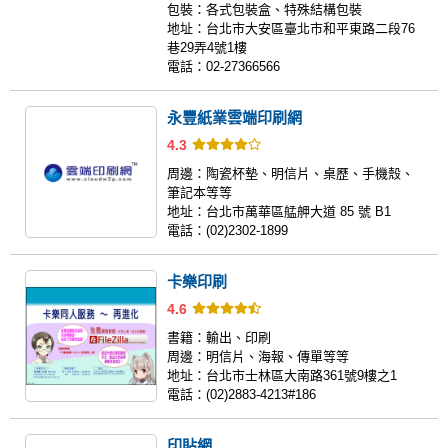
包裝：
各式包裝盒、特殊結構包裝
地址：
台北市大安區臺北市和平東路二段76
巷29弄4號1樓
電話：
02-27366566
永豐紙業雲端印刷網
4.3
周邊：
陶瓷杯墊、明信片、桌歷、手機殼、
筆記本等等
地址：
台北市萬華區艋舺大道 85 號 B1
電話：
(02)2302-1899
卡樂印刷
4.6
書籍：
輸出、印刷
周邊：
明信片、海報、傳單等等
地址：
台北市士林區大南路361號9樓之1
電話：
(02)2883-4213#186
印貼網