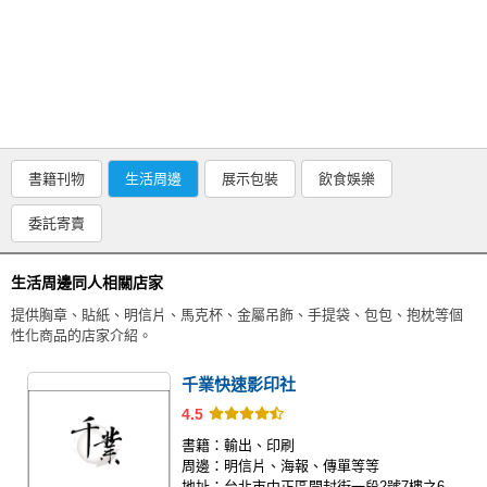
同人社團
工作委託
同人宣傳看板
繪圖藝廊
書籍刊物
生活周邊
展示包裝
飲食娛樂
交流中心
委託寄賣
攤位轉讓區
會員功能選單
生活周邊同人相關店家
會員中心
提供胸章、貼紙、明信片、馬克杯、金屬吊飾、手提袋、包包、抱枕等個
性化商品的店家介紹。
註冊會員
千業快速影印社
登入
4.5
書籍：
輸出、印刷
周邊：
明信片、海報、傳單等等
地址：
台北市中正區開封街一段2號7樓之6