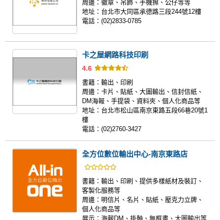
周邊：
徽章、吊飾、手機擦、公仔等等
地址：
台北市大同區承德路三段244號12樓
電話：
(02)2833-0785
卡之屋網路科技印刷
4.6
書籍：
輸出、印刷
周邊：
卡片、貼紙、大圖輸出、信封信紙、
DM海報、手提袋、資料夾、個人化商品等
地址：
台北市松山區南京東路五段66巷20號1
樓
電話：
(02)2760-3427
全方位數位輸出中心-南京東路店
書籍：
輸出、印刷、提供多樣紙材及裝訂、
客製化服務等
周邊：
明信片、名片、貼紙、壓克力立牌、
個人化商品等
展示：
海報DM、掛軸、無框畫、大圖輸出等