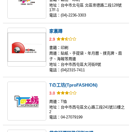
地址：
台中市北屯區 北區崇德路二段128號
17F-1
電話：
(04)-2236-3303
家裏蹲
2.9
書籍：
印刷
周邊：
貼紙、手提袋、年月曆、撲克牌、扇
子、海報等周邊
地址：
台中市西屯區大河街8號
電話：
(04)2315-7411
Tの工坊(TproFASHION)
3.0
周邊：
T恤
地址：
台中市西屯區文心路三段241號11樓之
2
電話：
04-27079199