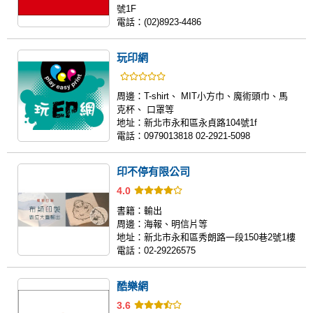
號1F
電話：
(02)8923-4486
玩印網
周邊：
T-shirt、 MIT小方巾、魔術頭巾、馬
克杯、 口罩等
地址：
新北市永和區永貞路104號1f
電話：
0979013818 02-2921-5098
印不停有限公司
4.0
書籍：
輸出
周邊：
海報、明信片等
地址：
新北市永和區秀朗路一段150巷2號1樓
電話：
02-29226575
酷樂網
3.6