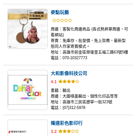
麥點玩藝
周邊：
客製化周邊商品 (各式熱昇華周邊，可
看網站)
寄賣：
免庫存、批發價，免上架費，最新型
態同人作家寄賣模式。
地址：
高雄市前金區榮復里五福三路63號5樓
電話：
070-10327773
大和影像科技公司
4.1
書籍：
輸出
周邊：
大圖噴墨輸出、個性化印品等等
地址：
高雄市三民區遼寧一街323號
電話：
(07)312-5978
隆達彩色影印行
3.2