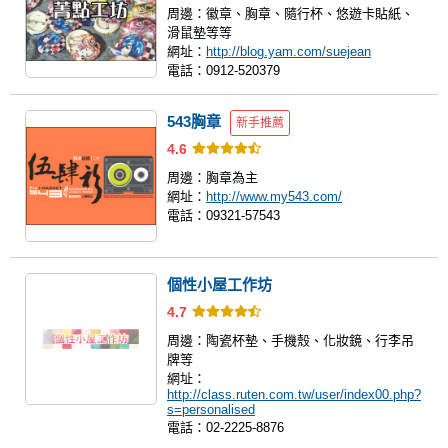
周邊：
徽章、胸章、隨行杯、悠遊卡貼紙、
滑鼠墊等等
網址：
http://blog.yam.com/suejean
電話：
0912-520379
543胸章
新手推薦
4.6
周邊：
胸章為主
網址：
http://www.my543.com/
電話：
09321-57543
個性小屋工作坊
4.7
周邊：
陶瓷杯墊、手機殼、化妝鏡、行李吊
牌等
網址：
http://class.ruten.com.tw/user/index00.php?
s=personalised
電話：
02-2225-8876