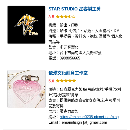
STAR STUDiO 星客製工房
3.5
書籍：
輸出、印刷
周邊：
酷卡 明信片、貼紙、大圖輸出、DM
海報、手提袋、資料夾、抱枕 滑鼠墊 個人化
商品等
飲食：
多元客製化
地址：
台中市南屯區大英街42號
電話：
0908056665
依漫文化創意工作室
5.0
周邊：
任意壓克力製品(吊飾/立牌/手機架/別
針)抱枕/提袋/胸章
寄賣：
提供網路寄賣&文宣宣傳,若有報場則
開放寄攤
展示：
壓克力展架
網址：
https://chinese0205.pixnet.net/blog
Email：
emaindisign [at] gmail.com