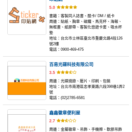
5.0
書籍：
客製同人誌書、酷卡/ DM / 紙卡
周邊：
貼紙、胸章、磁鐵、馬克杯、海報、
無框畫、紙膠帶、客製化悠遊卡套、吸水杯
墊
地址：
台北市士林區臺北市重慶北路4段126
號2樓
電話：
0900-469-475
百易光碟科技有限公司
3.5
周邊：
光碟燒錄、壓片、印刷、包裝
地址：
台北市南港區忠孝東路六段398巷1弄2
號
電話：
(02)2785-6581
鑫鑫徽章便利屋
2.7
周邊：
金屬徽章、吊飾、手機擦、軟膠吊飾